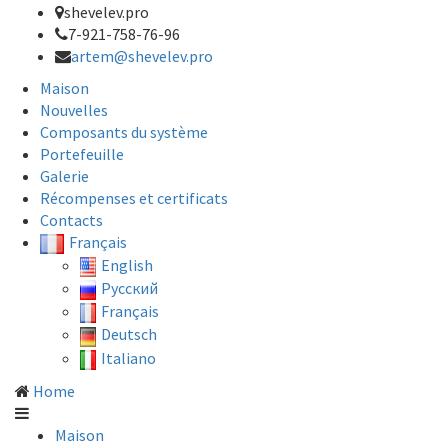
shevelev.pro
7-921-758-76-96
artem@shevelev.pro
Maison
Nouvelles
Composants du système
Portefeuille
Galerie
Récompenses et certificats
Contacts
Français
English
Русский
Français
Deutsch
Italiano
Home
Maison